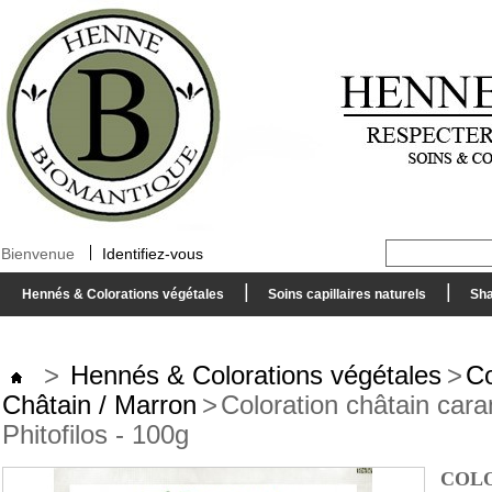
Bienvenue
Identifiez-vous
Hennés & Colorations végétales
Soins capillaires naturels
Sha
>
Hennés & Colorations végétales
>
Co
Châtain / Marron
>
Coloration châtain car
Phitofilos - 100g
COLO