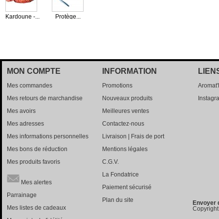
Kardoune -...
Protège...
3,80 €
0,35 €
MON COMPTE
INFORMATION
LIEN
Mes commandes
Promotions
Aromat
Mes retours de marchandise
Nouveaux produits
Instagr
Mes avoirs
Meilleures ventes
Mes adresses
Contactez-nous
Mes informations personnelles
Livraison | Frais de port
Mes bons de réduction
Mentions légales
Mes produits favoris
C.G.V.
La Fondatrice
Mes alertes
Paiement sécurisé
Parrainage
Plan du site
Envoyer 
Mes listes de cadeaux
Copyright