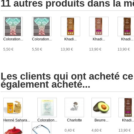
11 autres produits dans la m
Coloration...
Coloration...
Khadi...
Khadi...
Khadi...
5,50 €
5,50 €
13,90 €
13,90 €
13,90 €
Les clients qui ont acheté ce
également acheté...
Henné Sahara...
Coloration...
Charlotte
Beurre...
Khadi..
4,90 €
7,90 €
0,40 €
4,60 €
13,90 €