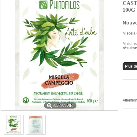
CAST
100G
Nouve
Miscela
Mais ras
résultat
Plus de
Attentio
AGRANDIR