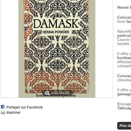
Henné 
Coloran
lisse
fa
Naturel
particu
Couvre 
hennés 
Il offre
bordea
effectué
colorant
Convien
chevelur
Il offre
AGRANDIR
gainag
Broyage 
Partager sur Facebook
Tatoua
Imprimer
Plus de