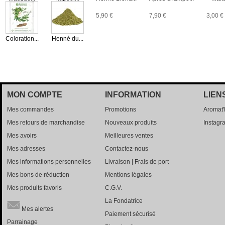
8,90 €
3,00 €
5,90 €
7,90 €
3,00 €
Coloration...
Henné du...
8,50 €
3,90 €
MON COMPTE
INFORMATION
LIEN
Mes commandes
Promotions
Aromat
Mes retours de marchandise
Nouveaux produits
Instagr
Mes avoirs
Meilleures ventes
Mes adresses
Contactez-nous
Mes informations personnelles
Livraison | Frais de port
Mes bons de réduction
Mentions légales
Mes produits favoris
C.G.V.
La Fondatrice
Mes alertes
Paiement sécurisé
Parrainage