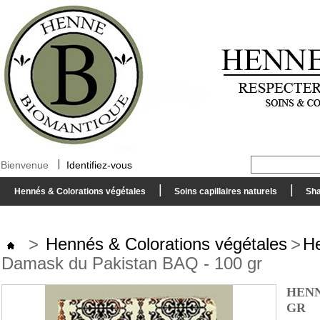
Bienvenue
Identifiez-vous
Hennés & Colorations végétales
Soins capillaires naturels
Sha
>
Hennés & Colorations végétales
>
He
Damask du Pakistan BAQ - 100 gr
HENN
GR