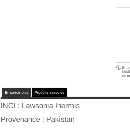
En a
fidél
en u
En savoir plus
Produits associés
INCI
:
Lawsonia
Inermis
Provenance : Pakistan