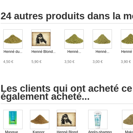
24 autres produits dans la m
Henné du...
Henné Blond...
Henné...
Henné...
Henné 
4,50 €
5,90 €
3,50 €
3,00 €
3,90 €
Les clients qui ont acheté ce
également acheté...
Masque...
Kapoor...
Henné Blond...
Après-shampo...
Maka 