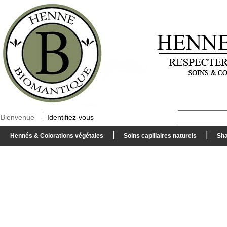
Bienvenue
Identifiez-vous
Hennés & Colorations végétales
Soins capillaires naturels
Sha