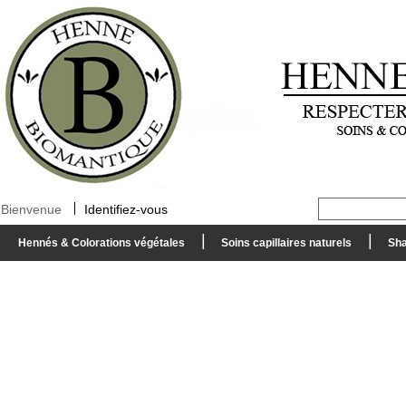
Bienvenue
Identifiez-vous
Hennés & Colorations végétales
Soins capillaires naturels
Sha