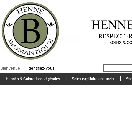
Bienvenue
Identifiez-vous
Hennés & Colorations végétales
Soins capillaires naturels
Sha