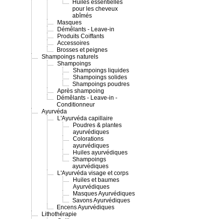
Huiles essentielles
pour les cheveux
abîmés
Masques
Démêlants - Leave-in
Produits Coiffants
Accessoires
Brosses et peignes
Shampoings naturels
Shampoings
Shampoings liquides
Shampoings solides
Shampoings poudres
Après shampoing
Démêlants - Leave-in -
Conditionneur
Ayurvéda
L'Ayurvéda capillaire
Poudres & plantes
ayurvédiques
Colorations
ayurvédiques
Huiles ayurvédiques
Shampoings
ayurvédiques
L'Ayurvéda visage et corps
Huiles et baumes
Ayurvédiques
Masques Ayurvédiques
Savons Ayurvédiques
Encens Ayurvédiques
Lithothérapie