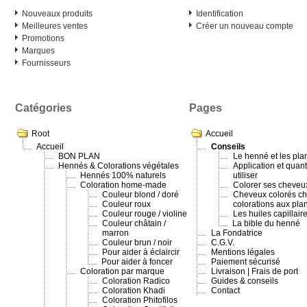
Nouveaux produits
Identification
Meilleures ventes
Créer un nouveau compte
Promotions
Marques
Fournisseurs
Catégories
Pages
Root
Accueil
Accueil
Conseils
BON PLAN
Le henné et les plan
Hennés & Colorations végétales
Application et quan
Hennés 100% naturels
utiliser
Coloration home-made
Colorer ses cheveu
Couleur blond / doré
Cheveux colorés ch
Couleur roux
colorations aux pla
Couleur rouge / violine
Les huiles capillair
Couleur châtain /
La bible du henné
marron
La Fondatrice
Couleur brun / noir
C.G.V.
Pour aider à éclaircir
Mentions légales
Pour aider à foncer
Paiement sécurisé
Coloration par marque
Livraison | Frais de port
Coloration Radico
Guides & conseils
Coloration Khadi
Contact
Coloration Phitofilos