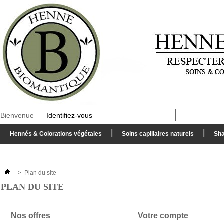
Bienvenue
Identifiez-vous
Hennés & Colorations végétales
Soins capillaires naturels
Sha
>
Plan du site
PLAN DU SITE
Nos offres
Votre compte