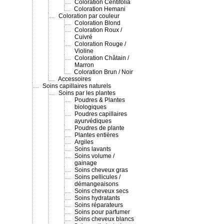
Coloration Centifolia
Coloration Hemani
Coloration par couleur
Coloration Blond
Coloration Roux /
Cuivré
Coloration Rouge /
Violine
Coloration Châtain /
Marron
Coloration Brun / Noir
Accessoires
Soins capillaires naturels
Soins par les plantes
Poudres & Plantes
biologiques
Poudres capillaires
ayurvédiques
Poudres de plante
Plantes entières
Argiles
Soins lavants
Soins volume /
gainage
Soins cheveux gras
Soins pellicules /
démangeaisons
Soins cheveux secs
Soins hydratants
Soins réparateurs
Soins pour parfumer
Soins cheveux blancs