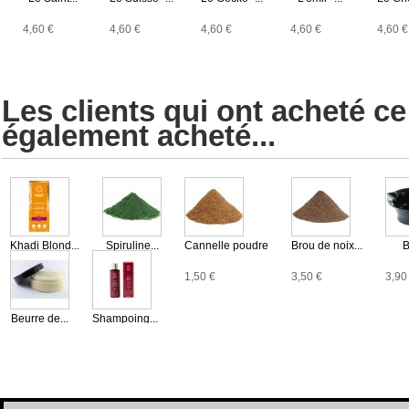
4,60 €
4,60 €
4,60 €
4,60 €
4,60 €
Les clients qui ont acheté ce
également acheté...
Khadi Blond...
Spiruline...
Cannelle poudre
Brou de noix...
B
13,90 €
4,90 €
1,50 €
3,50 €
3,90
Beurre de...
Shampoing...
3,90 €
16,90 €