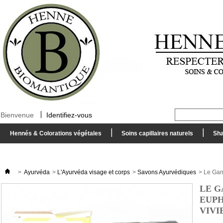
Bienvenue
Identifiez-vous
Hennés & Colorations végétales
Soins capillaires naturels
Sha
>
Ayurvéda
>
L'Ayurvéda visage et corps
>
Savons Ayurvédiques
>
Le Gan
LE G
EUPH
VIVI